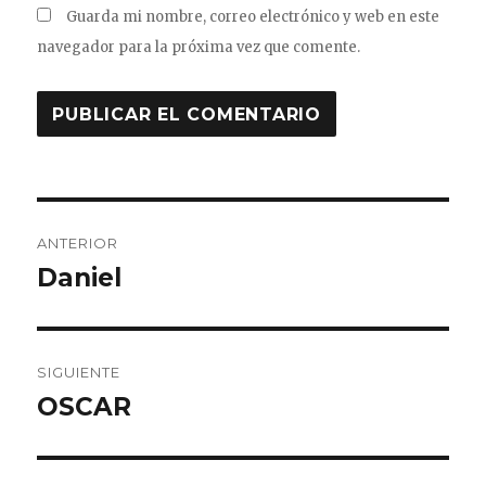
Guarda mi nombre, correo electrónico y web en este
navegador para la próxima vez que comente.
Navegación
ANTERIOR
de
Daniel
Entrada
anterior:
entradas
SIGUIENTE
OSCAR
Entrada
siguiente: