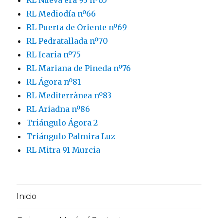
RL Nueva era 93 nº65
RL Mediodía nº66
RL Puerta de Oriente nº69
RL Pedratallada nº70
RL Icaria nº75
RL Mariana de Pineda nº76
RL Ágora nº81
RL Mediterrànea nº83
RL Ariadna nº86
Triángulo Ágora 2
Triángulo Palmira Luz
RL Mitra 91 Murcia
Inicio