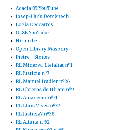
Acacia 85 YouTube
Josep-Lluís Domènech
Logia Descartes
GLSE YouTube
Hiram.be
Open Library Masonry
Pietre - Stones
RL Minerva-Lleialtat nº1
RL Justicia nº7
RL Manuel Iradier nº26
RL Obreros de Hiram nº9
RL Amanecer nº31
RL Lluís Vives nº37
RL Justicia7 nº38
RL Altuna nº52