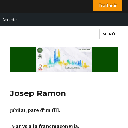
Traducir
Acceder
MENÚ
RL Acacia nº85
Josep Ramon
Jubilat,
pare d’un fill.
15 anys a la francmaçoneria.