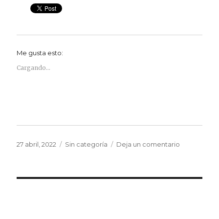
Me gusta esto:
Cargando...
Publicado
Categorías
en
27 abril, 2022
Sin categoría
Deja un comentario
el
Conxita