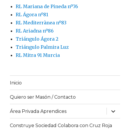
RL Mariana de Pineda nº76
RL Ágora nº81
RL Mediterrànea nº83
RL Ariadna nº86
Triángulo Ágora 2
Triángulo Palmira Luz
RL Mitra 91 Murcia
Inicio
Quiero ser Masón / Contacto
expande
Área Privada Aprendices
el
menú
inferior
Construye Sociedad Colabora con Cruz Roja