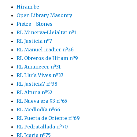
Hiram.be
Open Library Masonry
Pietre - Stones
RL Minerva-Lleialtat nº1
RL Justicia nº7
RL Manuel Iradier nº26
RL Obreros de Hiram nº9
RL Amanecer nº31
RL Lluís Vives nº37
RL Justicia7 nº38
RL Altuna nº52
RL Nueva era 93 nº65
RL Mediodía nº66
RL Puerta de Oriente nº69
RL Pedratallada nº70
RL Icaria nº75