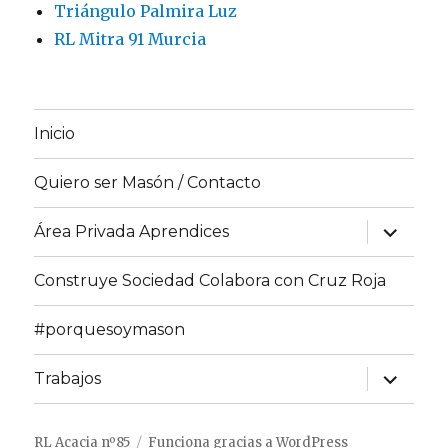
Triángulo Palmira Luz
RL Mitra 91 Murcia
Inicio
Quiero ser Masón / Contacto
expande
Área Privada Aprendices
el
menú
inferior
Construye Sociedad Colabora con Cruz Roja
#porquesoymason
expande
Trabajos
el
menú
inferior
RL Acacia nº85
Funciona gracias a WordPress