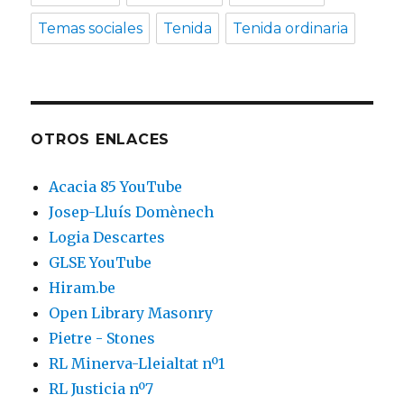
Temas sociales
Tenida
Tenida ordinaria
OTROS ENLACES
Acacia 85 YouTube
Josep-Lluís Domènech
Logia Descartes
GLSE YouTube
Hiram.be
Open Library Masonry
Pietre - Stones
RL Minerva-Lleialtat nº1
RL Justicia nº7