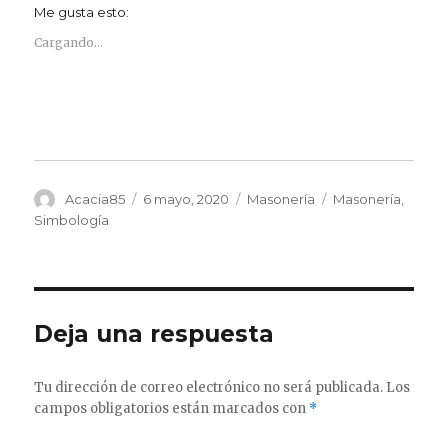
Me gusta esto:
Cargando...
Autor
Publicado
Categorías
Etiquetas
Acacia85
6 mayo, 2020
Masonería
Masonería
,
el
Simbología
Deja una respuesta
Tu dirección de correo electrónico no será publicada.
Los
campos obligatorios están marcados con
*