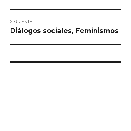
SIGUIENTE
Diálogos sociales, Feminismos
Entrada
siguiente: