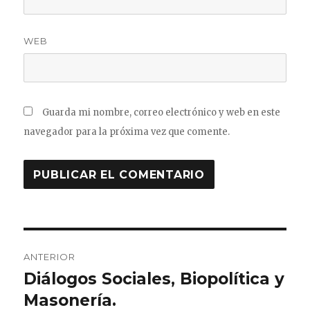
WEB
Guarda mi nombre, correo electrónico y web en este
navegador para la próxima vez que comente.
Navegación
ANTERIOR
de
Diálogos Sociales, Biopolítica y
Entrada
anterior:
Masonería.
entradas