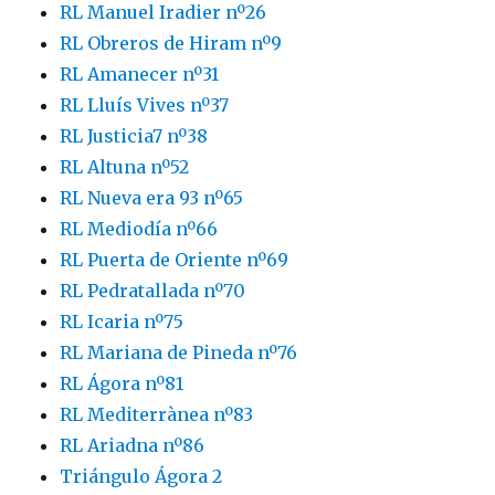
RL Manuel Iradier nº26
RL Obreros de Hiram nº9
RL Amanecer nº31
RL Lluís Vives nº37
RL Justicia7 nº38
RL Altuna nº52
RL Nueva era 93 nº65
RL Mediodía nº66
RL Puerta de Oriente nº69
RL Pedratallada nº70
RL Icaria nº75
RL Mariana de Pineda nº76
RL Ágora nº81
RL Mediterrànea nº83
RL Ariadna nº86
Triángulo Ágora 2